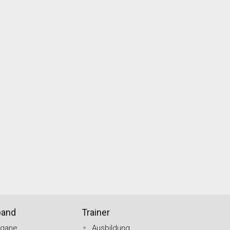
band
Trainer
rgane
Ausbildung