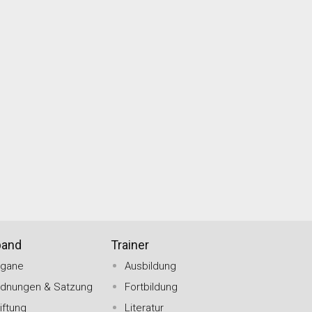
band
Trainer
rgane
Ausbildung
rdnungen & Satzung
Fortbildung
iftung
Literatur