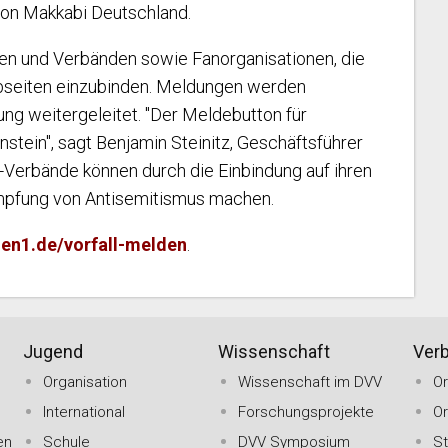
 von Makkabi Deutschland.
en und Verbänden sowie Fanorganisationen, die
ebseiten einzubinden. Meldungen werden
ung weitergeleitet. "Der Meldebutton für
enstein", sagt Benjamin Steinitz, Geschäftsführer
Verbände können durch die Einbindung auf ihren
ämpfung von Antisemitismus machen.
n1.de/vorfall-melden
.
Jugend
Wissenschaft
Ver
Organisation
Wissenschaft im DVV
O
International
Forschungsprojekte
O
en
Schule
DVV Symposium
St