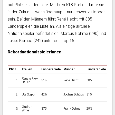
auf Platz eins der Liste. Mit ihren 518 Partien dürfte sie
in der Zukunft - wenn überhaupt - nur schwer zu toppen
sein. Bei den Männern führt René Hecht mit 385
Länderspielen die Liste an. Als einzige aktuelle
Nationalspieler befindet sich Marcus Böhme (290) und
Lukas Kampa (242) unter den Top 15.
RekordnationalspielerInnen
Platz
Frauen
Länderspiele
Männer
Länderspiele
Renate Riek-
518
René Hecht
385
Bauer
Ute Steppin
426
Jochen Schöps
315
Gudrun
375
Frank Dehne
293
Witte