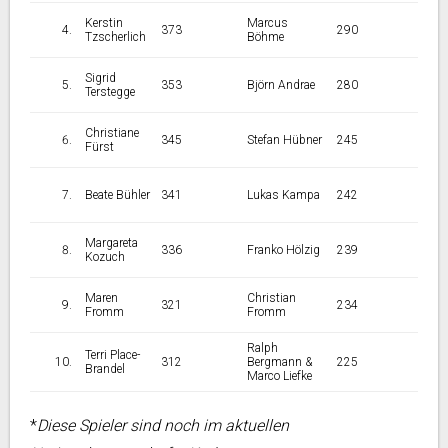
Kerstin
Marcus
373
290
Tzscherlich
Böhme
Sigrid
353
Björn Andrae
280
Terstegge
Christiane
345
Stefan Hübner
245
Fürst
Beate Bühler
341
Lukas Kampa
242
Margareta
336
Franko Hölzig
239
Kozuch
Maren
Christian
321
234
Fromm
Fromm
Ralph
Terri Place-
312
Bergmann &
225
Brandel
Marco Liefke
*
Diese Spieler sind noch im aktuellen